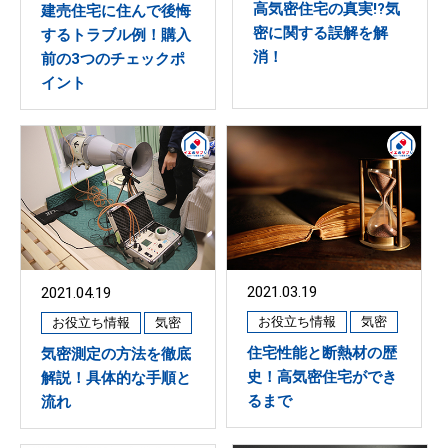
高気密住宅の真実!?気
建売住宅に住んで後悔
密に関する誤解を解
するトラブル例！購入
消！
前の3つのチェックポ
イント
2021.03.19
2021.04.19
お役立ち情報
気密
お役立ち情報
気密
住宅性能と断熱材の歴
気密測定の方法を徹底
史！高気密住宅ができ
解説！具体的な手順と
るまで
流れ