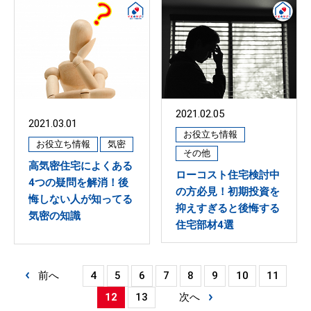
2021.02.05
2021.03.01
お役立ち情報
お役立ち情報
気密
その他
高気密住宅によくある
ローコスト住宅検討中
4つの疑問を解消！後
の方必見！初期投資を
悔しない人が知ってる
抑えすぎると後悔する
気密の知識
住宅部材4選
前へ
4
5
6
7
8
9
10
11
12
13
次へ