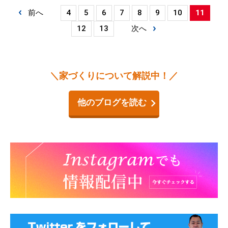
前へ
4
5
6
7
8
9
10
11
12
13
次へ
＼家づくりについて解説中！／
他のブログを読む