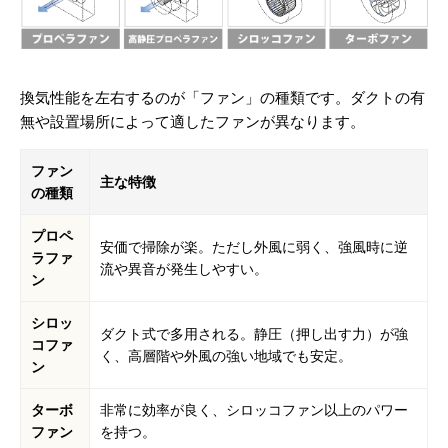
換気性能を左右するのが「ファン」の種類です。ダクトの有
無や設置場所によって適したファンが異なります。
ファン
主な特徴
の種類
プロペ
安価で掃除が楽。ただし外風に弱く、強風時に逆
ラファ
流や異音が発生しやすい。
ン
シロッ
ダクト式で多用される。静圧（押し出す力）が強
コファ
く、高層階や外風の強い地域でも安定。
ン
ターボ
非常に効率が良く、シロッコファン以上のパワー
ファン
を持つ。