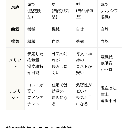
気型
型
型
気型
名称
(熱交換
(自然排気
(自然給気
(パッシブ
型)
型)
型)
換気)
給気
機械
機械
自然
自然
排気
機械
自然
機械
自然
安定した
外気の汚
導入・維
電気代・
メリッ
換気量
れが
持の
稼働音
ト
温度維持
侵入しに
コストが
がゼロ
が可能
くい
安い
コストが
住宅では
気密性が
現在は法
デメリ
高い
結露の
低いと
律上
ット
要メンテ
原因にな
換気不足
選択不可
ナンス
る
になる