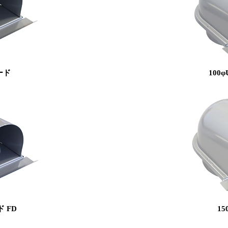
ード
100
ド FD
1