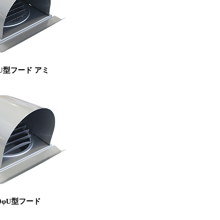
φU型フード アミ
50φU型フード