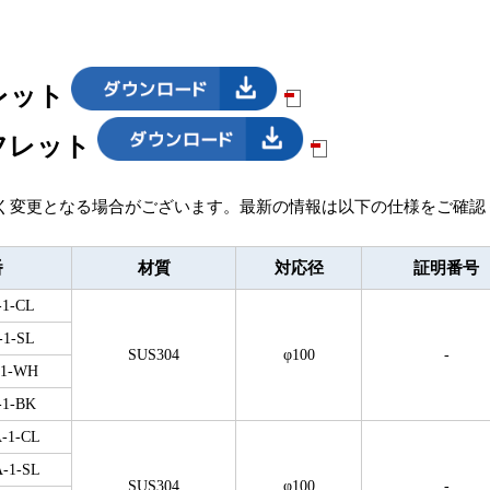
レット
フレット
く変更となる場合がございます。最新の情報は以下の仕様をご確認
番
材質
対応径
証明番号
-1-CL
-1-SL
SUS304
φ100
-
-1-WH
-1-BK
A-1-CL
A-1-SL
SUS304
φ100
-