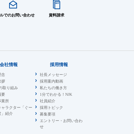
ζ＝1.62
3個
5個
ルでのお問い合わせ
資料請求
1
3個
ζ＝7.11
メタリックグレー
5個
6個
1
7号
会社情報
採用情報
ζ＝3.24
3個
パー
理念
社長メッセージ
5個
挨拶
採用案内動画
ζ＝2.57
sの取り組み
私たちの働き方
7号
ζ＝9.34
メタリックグレー
1
概要
1分でわかる！NJK
パー
事業所
社員紹介
ζ＝2.96
キャラクター「ぐー
採用トピック
君」紹介
募集要項
エントリー・お問い合わ
せ