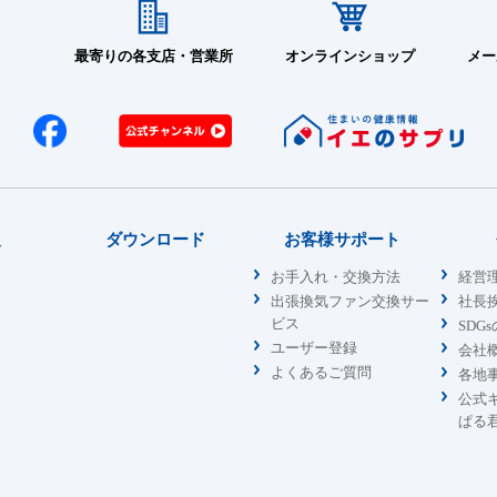
0-3
-
0-5
最寄りの各支店・営業所
オンラインショップ
メー
0A-1
0A-3
ステンレス
φ100
-
0A-5
0A-6
FD-1
FD＝第07EG01
報
ダウンロード
お客様サポート
FD-3
72℃防火ダン
お手入れ・交換方法
経営
FD-5
出張換気ファン交換サー
社長
0-1
ビス
SDG
FD＝第07EG01
0A-1
ステンレス
φ150
ユーザー登録
会社
72℃防火ダン
よくあるご質問
各地
FD-1
公式
ぱる