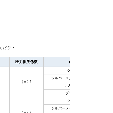
ください。
圧力損失係数
色調
クリア
シルバーメタリックライト
ζ＝2.7
1
ホワイト
ブラック
クリア
シルバーメタリックライト
ζ＝2.7
1