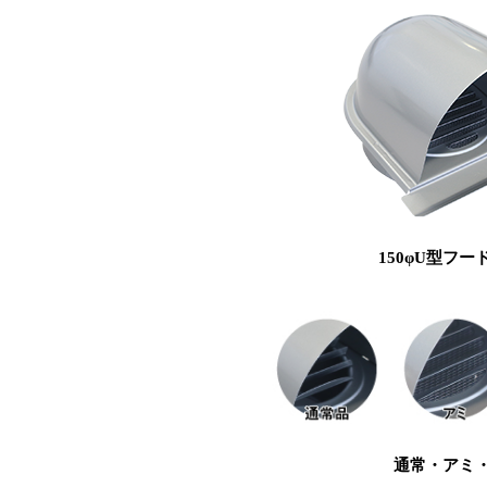
150φU型フー
通常・アミ・