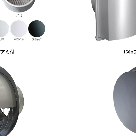
F/アミ付
150φ