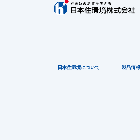
-
I-UH10
I-UH10
I-UH10
I-UH10
100φU型フード
アミ
I-UH10
I-UH10
I-UH100
日本住環境について
製品情
FD
I-UH100
I-UH100
-
I-UH15
150φU型フード
アミ
I-UH15
FD
I-UH150