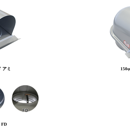
ド アミ
150
FD