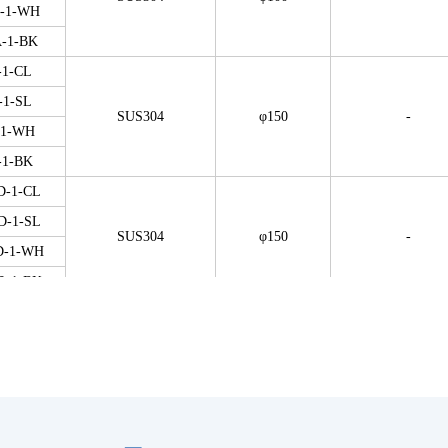
A-1-WH
A-1-BK
-1-CL
-1-SL
SUS304
φ150
-
-1-WH
-1-BK
D-1-CL
D-1-SL
SUS304
φ150
-
D-1-WH
D-1-BK
00-1
ステンレス
φ100
-
50-1
本体…ステンレス、
-1-WH
φ150
-
防水パッキン…EPDM
-1-BK
0-1