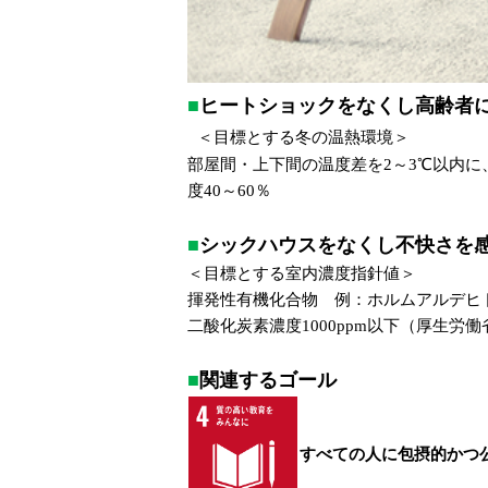
■
ヒートショックをなくし高齢者
＜目標とする冬の温熱環境＞
部屋間・上下間の温度差を2～3℃以内に、
度40～60％
■
シックハウスをなくし不快さを
＜目標とする室内濃度指針値＞
揮発性有機化合物 例：ホルムアルデヒド0
二酸化炭素濃度1000ppm以下（厚生労
■
関連するゴール
すべての人に包摂的かつ