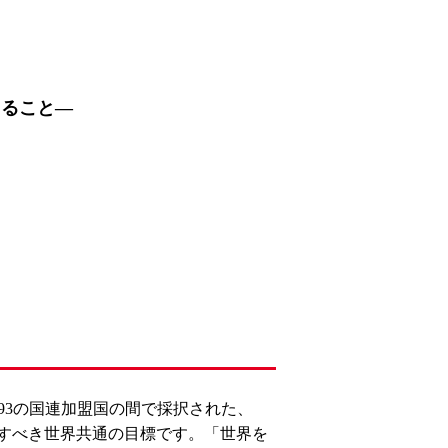
きること―
。
ットにて193の国連加盟国の間で採択された、
達成すべき世界共通の目標です。「世界を