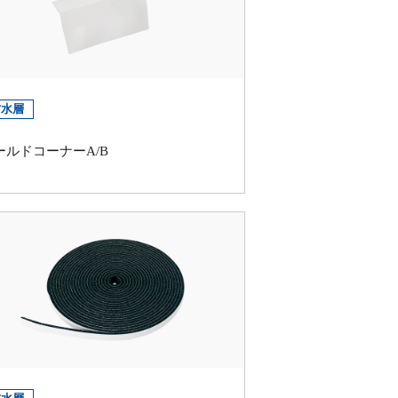
防水層
ールドコーナーA/B