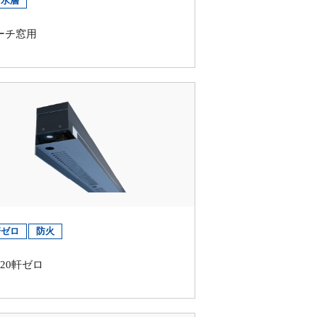
防水層
ーチ窓用
軒ゼロ
防火
120軒ゼロ