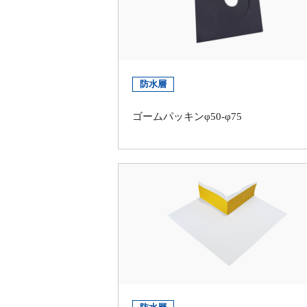
防水層
ゴームパッキンφ50-φ75