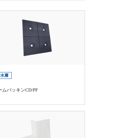
防水層
ームパッキンCD/PF