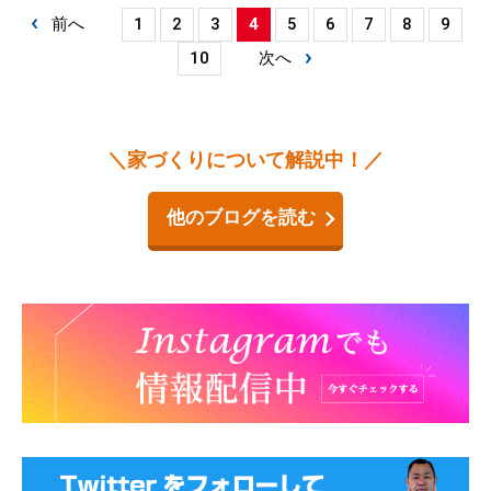
前へ
1
2
3
4
5
6
7
8
9
10
次へ
＼家づくりについて解説中！／
他のブログを読む