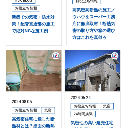
NJK BLOG
お役立ち情報
お役立ち情報
高気密高断熱の施工ノ
ウハウをスーパー工務
新築での気密・防水対
店に徹底取材！断熱気
策！配管貫通部の施工
密の取り方や窓の選び
で絶対NGな施工例
方はこれを真似ろ
2024.06.24
2024.08.05
お役立ち情報
気密
お役立ち情報
気密
24時間換気
高気密住宅に適した断
気密性の高い建売住宅
熱材とは？壁面の断熱