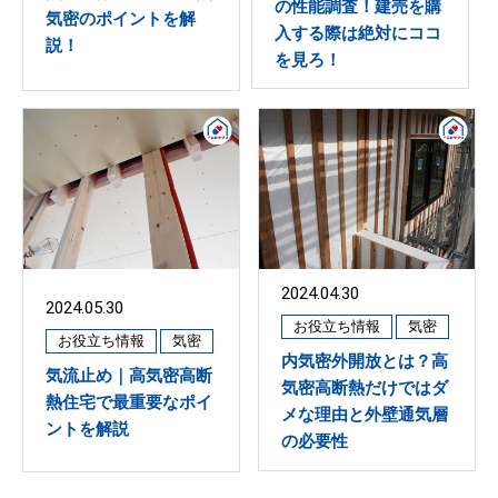
の性能調査！建売を購
気密のポイントを解
入する際は絶対にココ
説！
を見ろ！
2024.04.30
2024.05.30
お役立ち情報
気密
お役立ち情報
気密
内気密外開放とは？高
気流止め｜高気密高断
気密高断熱だけではダ
熱住宅で最重要なポイ
メな理由と外壁通気層
ントを解説
の必要性