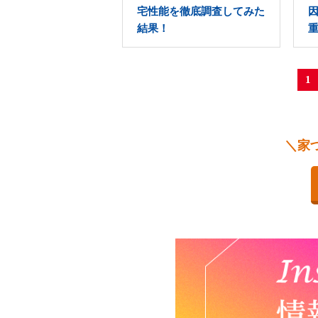
宅性能を徹底調査してみた
結果！
1
＼家