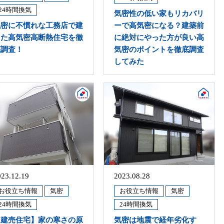
24時間換気
気密性の低い家もリカバリ
気密に不慣れな工務店で建
ーで高気密になる？建築前
てた高気密高断熱住宅を徹
に絶対にやった方が良い高
底調査！
気密のポイントを徹底調査
してみた
023.12.19
2023.08.28
お役立ち情報
気密
お役立ち情報
気密
24時間換気
24時間換気
【建売住宅】家の寒さの原
気密は地震で経年劣化す