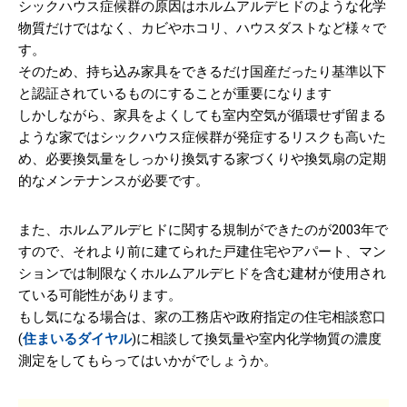
シックハウス症候群の原因はホルムアルデヒドのような化学
物質だけではなく、カビやホコリ、ハウスダストなど様々で
す。
そのため、持ち込み家具をできるだけ国産だったり基準以下
と認証されているものにすることが重要になります
しかしながら、家具をよくしても室内空気が循環せず留まる
ような家ではシックハウス症候群が発症するリスクも高いた
め、必要換気量をしっかり換気する家づくりや換気扇の定期
的なメンテナンスが必要です。
また、ホルムアルデヒドに関する規制ができたのが2003年で
すので、それより前に建てられた戸建住宅やアパート、マン
ションでは制限なくホルムアルデヒドを含む建材が使用され
ている可能性があります。
もし気になる場合は、家の工務店や政府指定の住宅相談窓口
(
住まいるダイヤル
)に相談して換気量や室内化学物質の濃度
測定をしてもらってはいかがでしょうか。