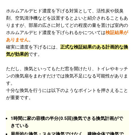
ホルムアルデヒド濃度を下げる対策として、活性炭や脱臭
剤、空気清浄機などを設置するとよいと紹介されることもあ
りますが、部屋の広さに対してどの程度の量を置けば室内の
ホルムアルデヒド濃度を下げられるかについては
検証結果が
ありません
。
確実に濃度を下げるには、
正式な検証結果のある計画的な換
気が効果的
です。
ただし、換気といってもただ窓を開けたり、トイレやキッチ
ンの換気扇をまわすだけでは換気不足になる可能性がありま
す。
十分な換気を行うには以下のようなポイントを押さえること
が重要です。
1時間に家の容積の半分(0.5回)換気できる換気計画がで
きている
局所的な換気・スキマ換気ではなく、建物全体で換気で