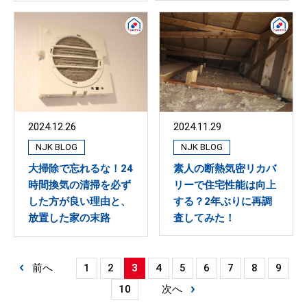
2024.11.29
2024.12.26
NJK BLOG
NJK BLOG
素人の断熱気密リカバ
大掃除で忘れるな！24
リーで住宅性能は向上
時間換気の清掃を必ず
する？2年ぶりに再調
した方が良い理由と、
査してみた！
放置した家の末路
前へ
1
2
3
4
5
6
7
8
9
10
次へ