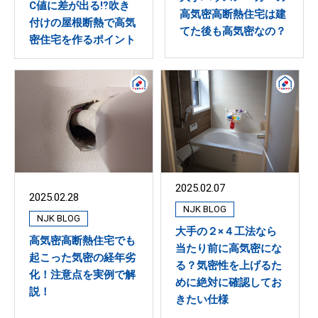
C値に差が出る⁉吹き
高気密高断熱住宅は建
付けの屋根断熱で高気
てた後も高気密なの？
密住宅を作るポイント
2025.02.07
2025.02.28
NJK BLOG
NJK BLOG
大手の２×４工法なら
高気密高断熱住宅でも
当たり前に高気密にな
起こった気密の経年劣
る？気密性を上げるた
化！注意点を実例で解
めに絶対に確認してお
説！
きたい仕様