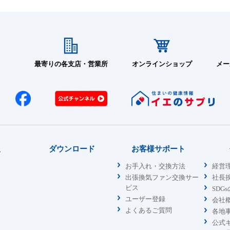
最寄りの各支店・営業所
オンラインショップ
メー
報
ダウンロード
お客様サポート
お手入れ・交換方法
経営
出張換気ファン交換サー
社長
ビス
SDG
ユーザー登録
会社
よくあるご質問
各地
公式