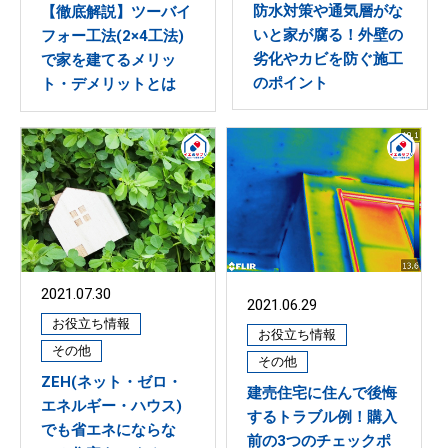
防水対策や通気層がな
【徹底解説】ツーバイ
いと家が腐る！外壁の
フォー工法(2×4工法)
劣化やカビを防ぐ施工
で家を建てるメリッ
のポイント
ト・デメリットとは
2021.07.30
2021.06.29
お役立ち情報
お役立ち情報
その他
その他
ZEH(ネット・ゼロ・
建売住宅に住んで後悔
エネルギー・ハウス)
するトラブル例！購入
でも省エネにならな
前の3つのチェックポ