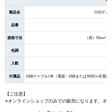
製品名
CO2デュ
品番
規格寸法
（高）55㎜×（
色調
入数
付属品
USBケーブル1本（電源：USBまたは5VDC※充
【ご注意】
※オンラインショップのみでの販売になります。オン