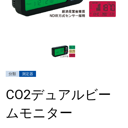
測定器
CO2デュアルビー
ムモニター