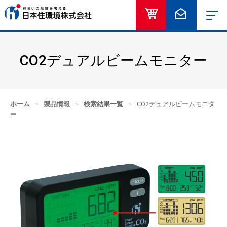
オンラインショッ
お問い合
CO2デュアルビームモニター
ホーム
>
製品情報
>
検索結果一覧
>
CO2デュアルビームモニタ
ー