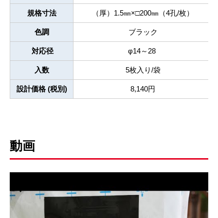
規格寸法
（厚）1.5㎜×□200㎜（4孔/枚）
色調
ブラック
対応径
φ14～28
入数
5枚入り/袋
設計価格 (税別)
8,140円
動画