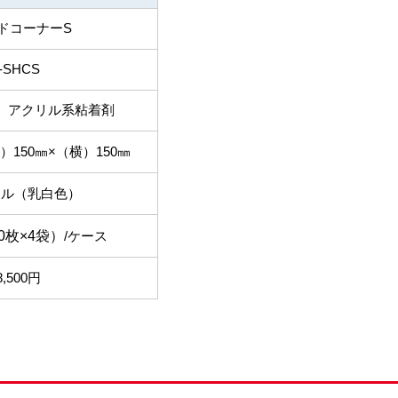
ドコーナーS
-SHCS
、アクリル系粘着剤
）150㎜×（横）150㎜
ラル（乳白色）
0枚×4袋）
/ケース
8,500円