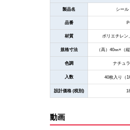
製品名
シール
品番
P
材質
ポリエチレン
規格寸法
（高）40㎜×（縦
色調
ナチュ
入数
40枚入り（
1
設計価格 (税別)
1
動画