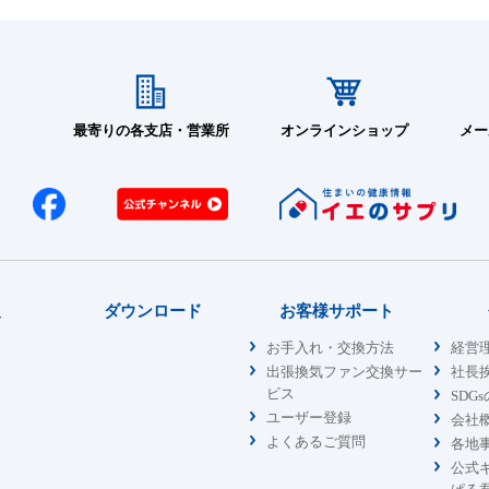
最寄りの各支店・営業所
オンラインショップ
メー
報
ダウンロード
お客様サポート
お手入れ・交換方法
経営
出張換気ファン交換サー
社長
ビス
SDG
ユーザー登録
会社
よくあるご質問
各地
公式