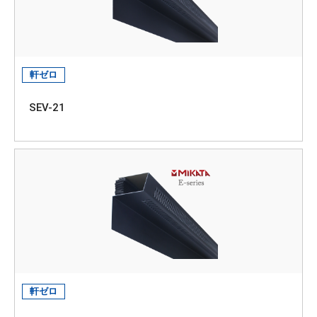
軒ゼロ
SEV-21
軒ゼロ