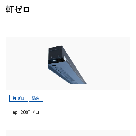
軒ゼロ
軒ゼロ
防火
ep120軒ゼロ