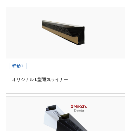
軒ゼロ
オリジナル L型通気ライナー