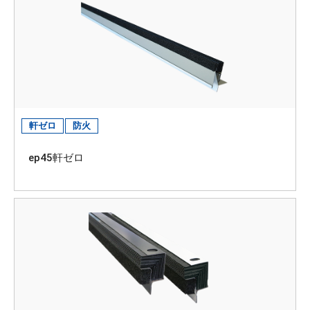
軒ゼロ
防火
ep45軒ゼロ