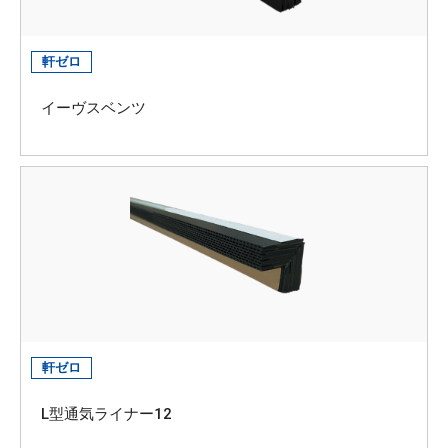
軒ゼロ
イーヴスベンツ
軒ゼロ
L型通気ライナー12