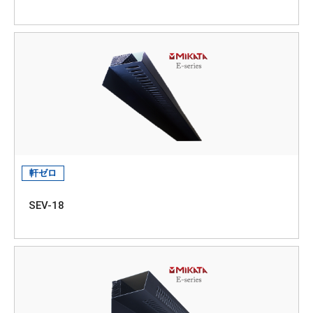
軒ゼロ
SEV-18