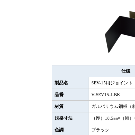
仕様
製品名
SEV-15用ジョイント
品番
V-SEV15-J-BK
材質
ガルバリウム鋼板（材厚
規格寸法
（厚）18.5㎜×（幅）
色調
ブラック