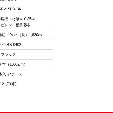
SEV15FD-BK
鋼板（材厚＝ 0.35㎜）
ロピレン、熱膨張材
幅）40㎜×（長）1,820㎜
045RS-0402
ブラック
 / 本（100㎠/m）
0本入り/ケース
121,700円