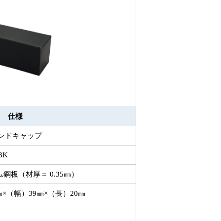
仕様
用エンドキャップ
BK
鋼板（材厚＝ 0.35㎜）
㎜×（幅）39㎜×（長）20㎜