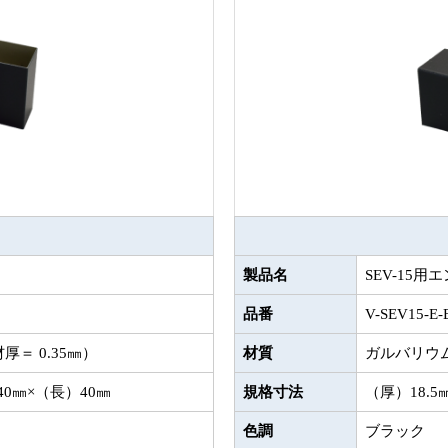
製品名
SEV-15
品番
V-SEV15-E-
＝ 0.35㎜）
材質
ガルバリウム
40㎜×（長）40㎜
規格寸法
（厚）18.5
色調
ブラック