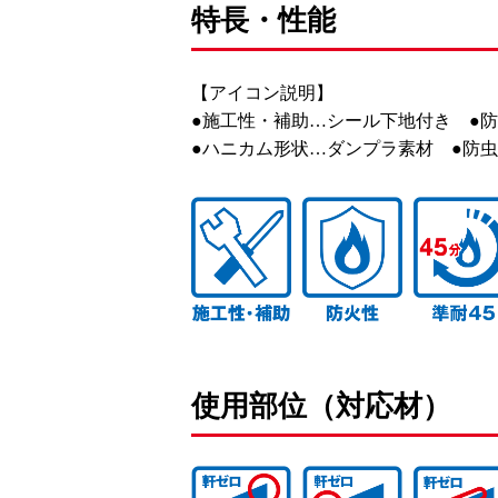
特長・性能
【アイコン説明】
●施工性・補助…シール下地付き ●防
●ハニカム形状…ダンプラ素材 ●防虫1
使用部位（対応材）