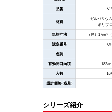
品番
V-
ガルバリウム
材質
ポリプ
規格寸法
（厚）17㎜×（
認定番号
QF
色調
有効開口面積
182㎠
入数
1
設計価格 (税別)
シリーズ紹介