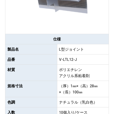
仕様
製品名
L型ジョイント
品番
V-LTL12-J
材質
ポリエチレン
アクリル系粘着剤
規格寸法
（厚）1㎜×（高）28㎜
×（長）100㎜
色調
ナチュラル（乳白色）
入数
10個入り/ケース