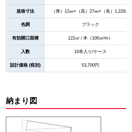
規格寸法
（厚）12㎜×（高）27㎜×（長）1,220㎜
色調
ブラック
有効開口面積
122㎠ / 本
（100
㎠/m
）
入数
10本入り/ケース
設計価格 (税別)
53,700円
納まり図