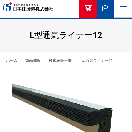
オンラインショッ
お問い合
L型通気ライナー12
ホーム
>
製品情報
>
検索結果一覧
>
L型通気ライナー12