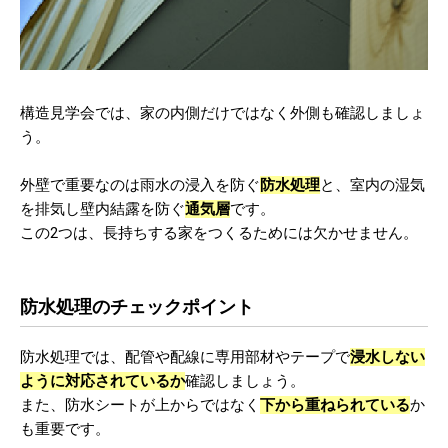
構造見学会では、家の内側だけではなく外側も確認しましょ
う。
外壁で重要なのは雨水の浸入を防ぐ
防水処理
と、室内の湿気
を排気し壁内結露を防ぐ
通気層
です。
この2つは、長持ちする家をつくるためには欠かせません。
防水処理のチェックポイント
防水処理では、配管や配線に専用部材やテープで
浸水しない
ように対応されているか
確認しましょう。
また、防水シートが上からではなく
下から重ねられている
か
も重要です。