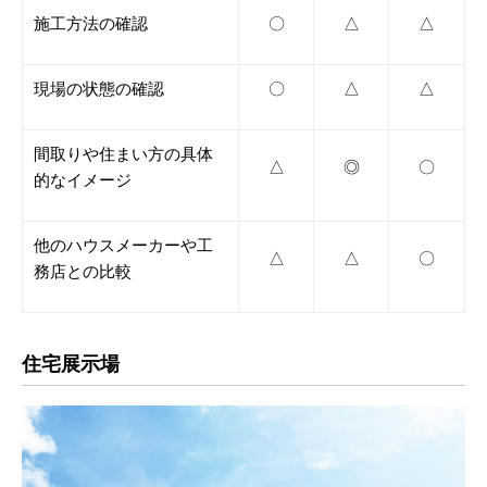
施工方法の確認
〇
△
△
現場の状態の確認
〇
△
△
間取りや住まい方の具体
△
◎
〇
的なイメージ
他のハウスメーカーや工
△
△
〇
務店との比較
住宅展示場