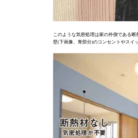
このような気密処理は家の外側である断
壁(下画像、青部分)のコンセントやスイ