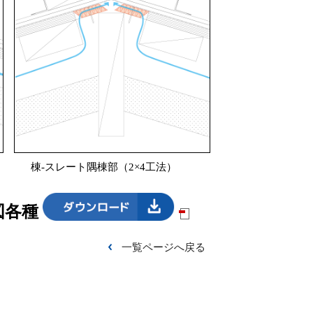
棟-スレート隅棟部（2×4工法）
図各種
一覧ページへ戻る