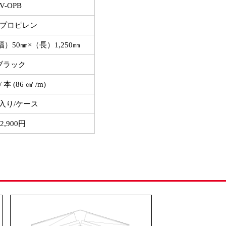
V-OPB
プロピレン
幅）50㎜×（長）1,250㎜
ブラック
/ 本 (86 ㎠ /m)
本入り/ケース
2,900円