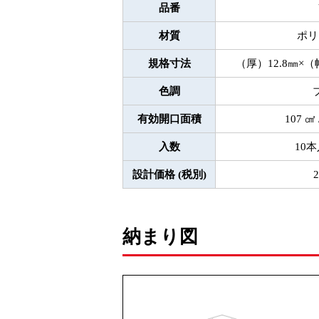
品番
材質
ポリ
規格寸法
（厚）12.8㎜×（
色調
有効開口面積
107 ㎠ 
入数
10
設計価格 (税別)
2
納まり図