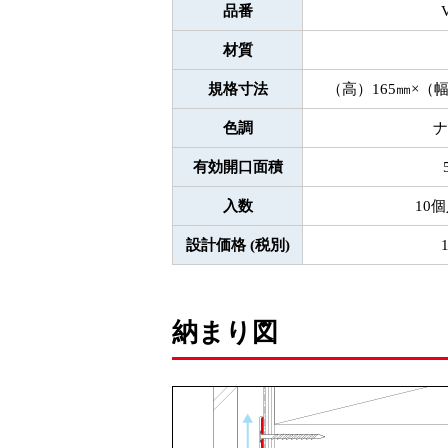
品番
材質
規格寸法
（高）165㎜×（幅
色調
ナ
有効開口面積
入数
10
設計価格 (税別)
納まり図