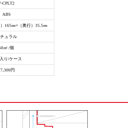
V-CPLT2
ABS
）165㎜×（奥行）35.5㎜
チュラル
50㎠ /個
個入り/ケース
17,300円