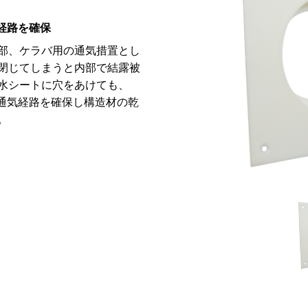
気経路を確保
部、ケラバ用の通気措置とし
閉じてしまうと内部で結露被
水シートに穴をあけても、
。通気経路を確保し構造材の乾
。