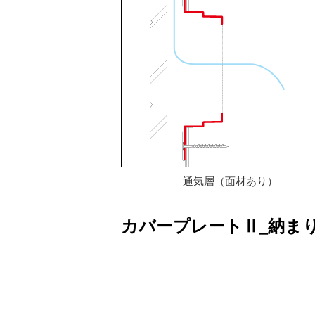
通気層（面材あり）
カバープレートⅡ_納ま