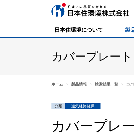
日本住環境について
製
カバープレート
ホーム
>
製品情報
>
検索結果一覧
>
カバ
通気経路確保
カバープレー