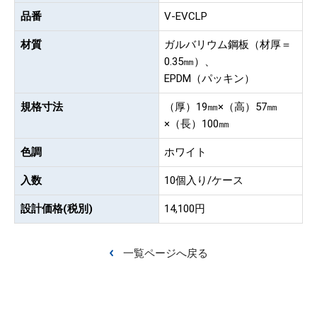
品番
V-EVCLP
材質
ガルバリウム鋼板（材厚＝
0.35㎜）、
EPDM（パッキン）
規格寸法
（厚）19㎜×（高）57㎜
×（長）100㎜
色調
ホワイト
入数
10個入り/ケース
設計価格(税別)
14,100円
一覧ページへ戻る