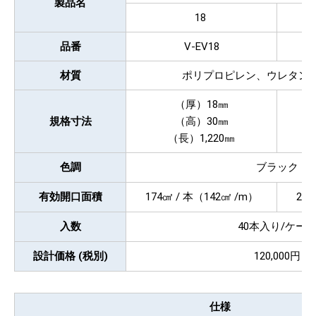
製品名
18
品番
V-EV18
材質
ポリプロピレン、ウレタン
（厚）18㎜
規格寸法
（高）30㎜
（長）1,220㎜
色調
ブラック
有効開口面積
174㎠ / 本（142㎠ /m）
20
入数
40本入り/ケー
設計価格 (税別)
120,000円
仕様