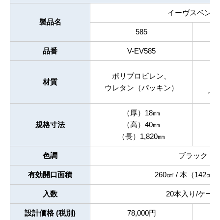
イーヴスベンツ
製品名
585
品番
V-EV585
ポリプロピレン、
材質
ウレタン（パッキン）
ウ
（厚）18㎜
規格寸法
（高）40㎜
（長）1,820㎜
色調
ブラック
有効開口面積
260㎠ / 本（142㎠ 
入数
20本入り/ケース
設計価格 (税別)
78,000円