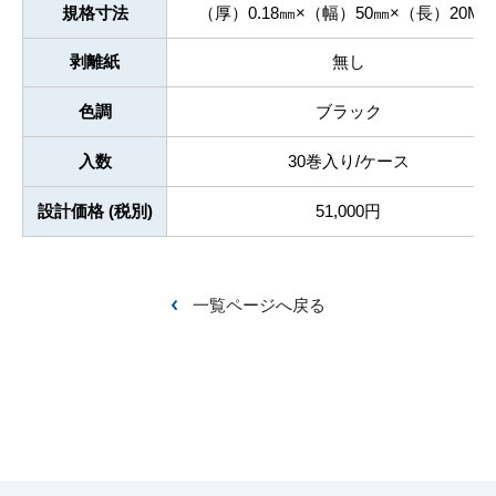
規格寸法
（厚）0.18㎜×（幅）50㎜×（長）20M
剥離紙
無し
色調
ブラック
入数
30巻入り/ケース
設計価格 (税別)
51,000円
一覧ページへ戻る