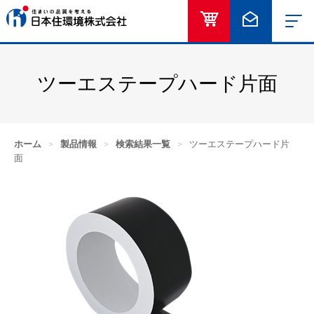
オンラインショッ
お問い合
ツーエステープハード片面
ホーム
>
製品情報
>
検索結果一覧
>
ツーエステープハード片
面