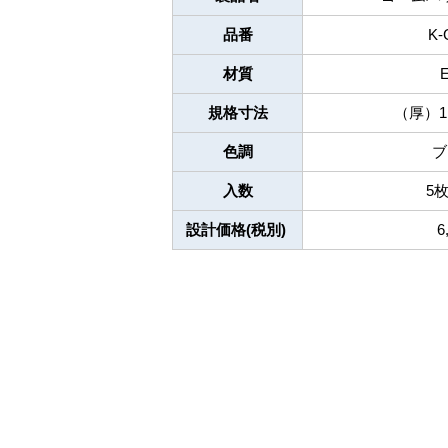
品番
K-
材質
規格寸法
（厚）1.
色調
ブ
入数
5
設計価格(税別)
6