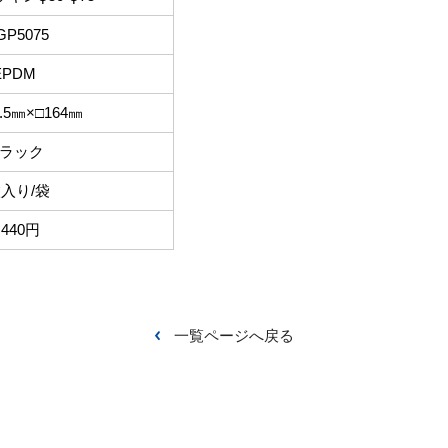
GP5075
EPDM
5㎜×□164㎜
ラック
枚入り/袋
,440円
一覧ページへ戻る