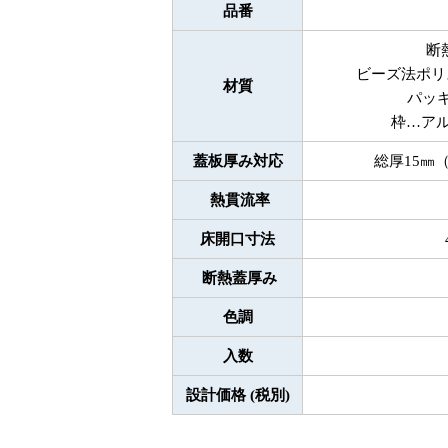
品番
断
ビーズ法ポリ
材質
パッキ
枠…ア
蓋板厚み対応
総厚15㎜
熱貫流率
床開口寸法
断熱蓋厚み
色調
入数
設計価格 (税別)