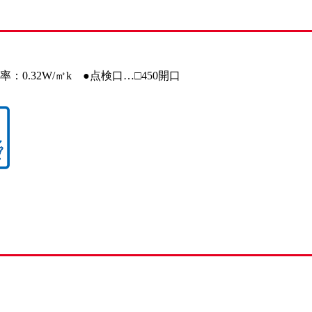
0.32W/㎡k ●点検口…□450開口