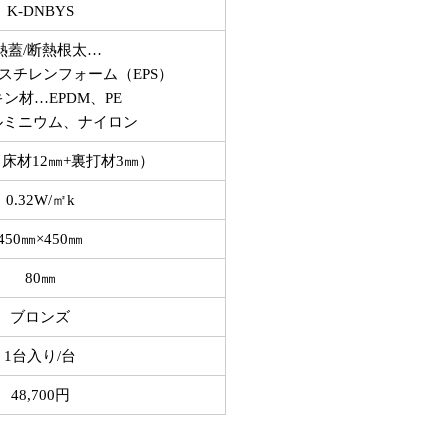
K-DNBYS
熱蓋/断熱根太…
スチレンフォーム（EPS）
ン材…EPDM、PE
ルミニウム、ナイロン
（床材12㎜+裏打材3㎜）
0.32W/㎡k
450㎜×450㎜
80㎜
ブロンズ
1台入り/台
48,700円