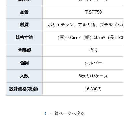
品番
T-SPT50
材質
ポリエチレン、アルミ箔、ブチルゴム系
規格寸法
（厚）0.5㎜×（幅）50㎜×（長）20M
剥離紙
有り
色調
シルバー
入数
6巻入り/ケース
設計価格(税別)
16,800円
一覧ページへ戻る