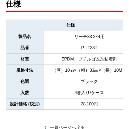
仕様
仕様
製品名
リーチ33 2×4用
品番
P-LT33T
材質
EPDM、
ブチルゴム系粘着剤
規格寸法
（厚）10㎜×（幅）33㎜×（長）10M巻
色調
ブラック
入数
4巻入り/ケース
設計価格 (税別)
28,100円
一覧ページへ戻る