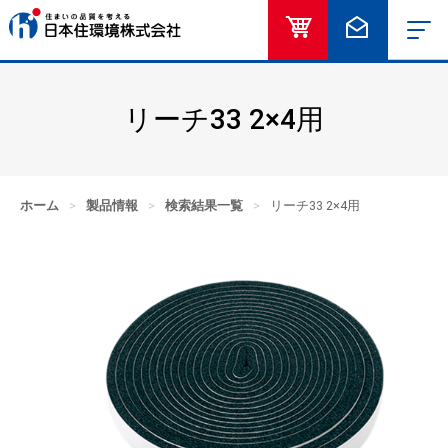
オンラインショッ
お問い合
リーチ33 2×4用
ホーム
>
製品情報
>
検索結果一覧
>
リーチ33 2×4用