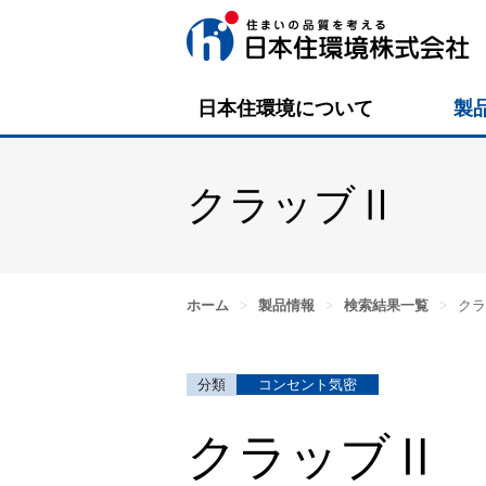
日本住環境について
製
クラッブⅡ
ホーム
>
製品情報
>
検索結果一覧
>
クラ
コンセント気密
クラッブⅡ