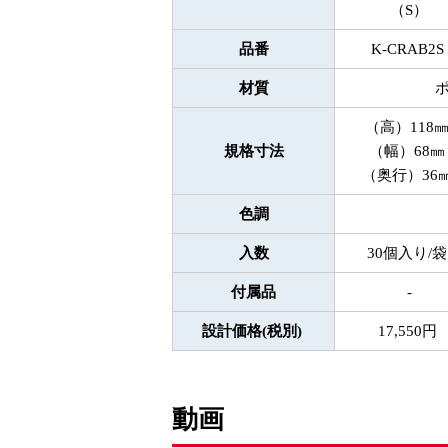
（S）
品番
K-CRAB2S
材質
（高）118
規格寸法
（幅）68㎜
（奥行）36
色調
入数
30個入り/袋
付属品
-
設計価格(税別)
17,550円
動画