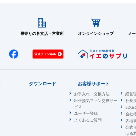
最寄りの各支店・営業所
オンラインショップ
メー
報
ダウンロード
お客様サポート
お手入れ・交換方法
経営
出張換気ファン交換サー
社長
ビス
SDG
ユーザー登録
会社
よくあるご質問
各地
公式
ぱる