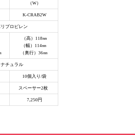
（W）
K-CRAB2W
ポリプロピレン
㎜
（高）118㎜
（幅）114㎜
㎜
（奥行）36㎜
ナチュラル
10個入り/袋
スペーサー2枚
7,250円