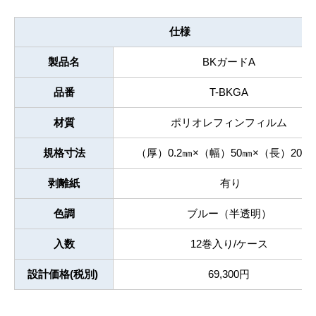
仕様
製品名
BKガードA
品番
T-BKGA
材質
ポリオレフィンフィルム
規格寸法
（厚）0.2㎜×（幅）50㎜×（長）20M
剥離紙
有り
色調
ブルー（半透明）
入数
12巻入り/ケース
設計価格(税別)
69,300円