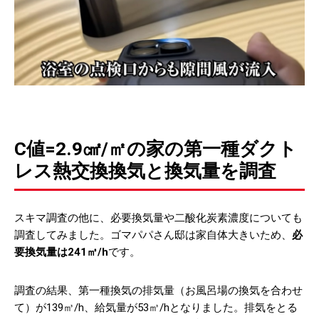
C値=2.9㎠/㎡の家の第一種ダクト
レス熱交換換気と換気量を調査
スキマ調査の他に、必要換気量や二酸化炭素濃度についても
調査してみました。ゴマパパさん邸は家自体大きいため、
必
要換気量は241㎥/h
です。
調査の結果、第一種換気の排気量（お風呂場の換気を合わせ
て）が139㎥/h、給気量が53㎥/hとなりました。排気をとる