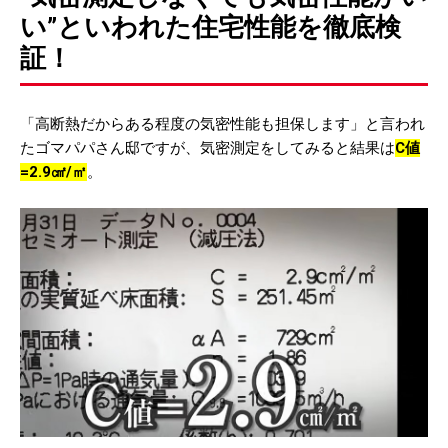
い”といわれた住宅性能を徹底検
証！
「高断熱だからある程度の気密性能も担保します」と言われ
たゴマパパさん邸ですが、気密測定をしてみると結果は
C値
=2.9㎠/㎡
。